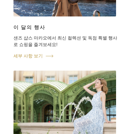
이 달의 행사
샌즈 샵스 마카오에서 최신 컬렉션 및 독점 특별 행사
로 쇼핑을 즐겨보세요!
세부 사항 보기