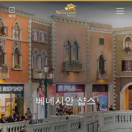
예약
베네시안 샵스