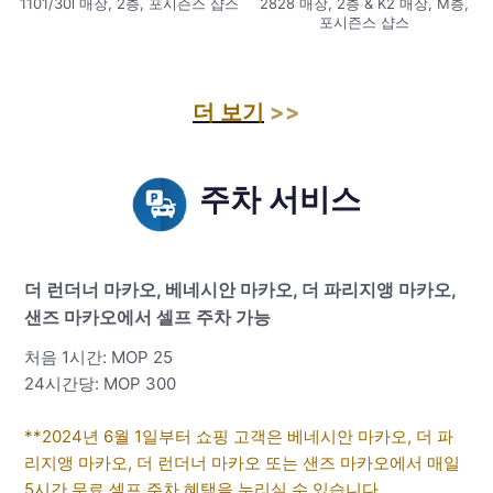
1101/30l 매장, 2층, 포시즌스 샵스
2828 매장, 2층 & K2 매장, M층,
포시즌스 샵스
더 보기
>>
주차 서비스
더 런더너 마카오, 베네시안 마카오, 더 파리지앵 마카오,
샌즈 마카오에서 셀프 주차 가능
처음 1시간: MOP 25
24시간당: MOP 300
**2024년 6월 1일부터 쇼핑 고객은 베네시안 마카오, 더 파
리지앵 마카오, 더 런더너 마카오 또는 샌즈 마카오에서 매일
5시간 무료 셀프 주차 혜택을 누리실 수 있습니다.