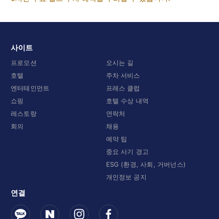
사이트
프로모션
오시는 길
호텔
주차 서비스
엔터테인먼트
프레스 클럽
쇼핑
호텔 수상 내역
레스토랑
연락처
회의
채용
예약 팁
중요 사기 경고
ESG (환경, 사회, 거버넌스)
개인정보 공지
연결