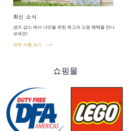
최신 소식
샌즈 샵스 에서 나만을 위한 최고의 쇼핑 혜택을 만나
보세요!
세부 사항 보기
쇼핑몰