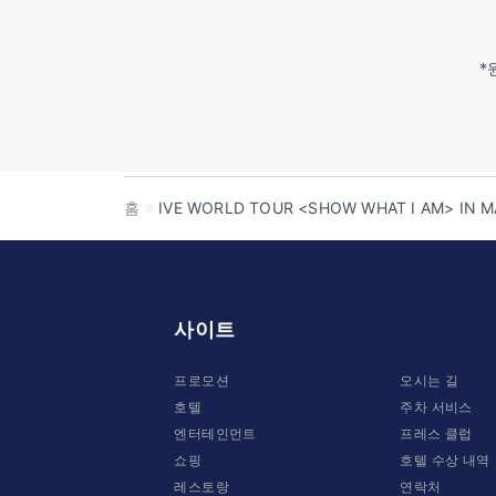
*
홈
IVE WORLD TOUR <SHOW WHAT I AM> IN 
사이트
프로모션
오시는 길
호텔
주차 서비스
엔터테인먼트
프레스 클럽
쇼핑
호텔 수상 내역
레스토랑
연락처