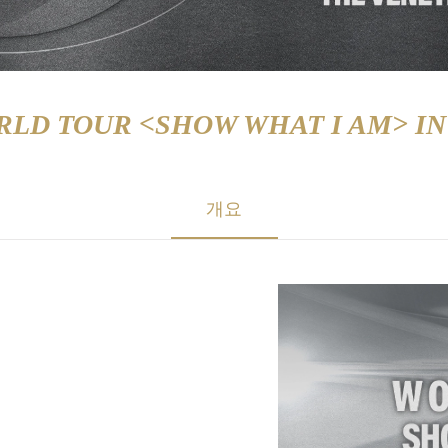
RLD TOUR <SHOW WHAT I AM> I
개요