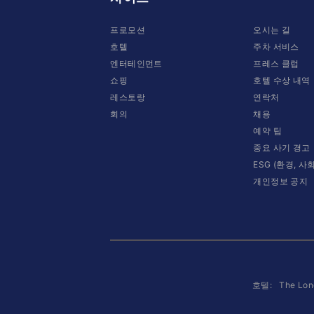
프로모션
오시는 길
호텔
주차 서비스
엔터테인먼트
프레스 클럽
쇼핑
호텔 수상 내역
레스토랑
연락처
회의
채용
예약 팁
중요 사기 경고
ESG (환경, 사
개인정보 공지
호텔:
The Lon