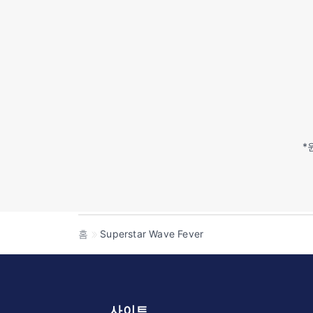
*
홈
Superstar Wave Fever
사이트