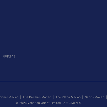
회, 거버넌스)
doner Macao
|
The Parisian Macao
|
The Plaza Macao
|
Sands Macao
©
2026
Venetian Orient Limited. 모든 권리 보유.