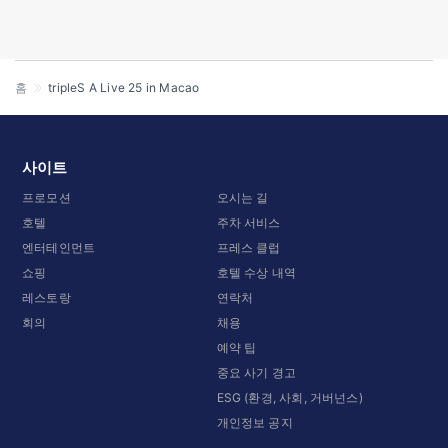
홈
tripleS A Live 25 in Macao
사이트
프로모션
오시는 길
호텔
주차 서비스
엔터테인먼트
프레스 클럽
쇼핑
호텔 수상 내역
레스토랑
연락처
회의
채용
예약 팁
중요 사기 경고
ESG (환경, 사회, 거버넌스)
개인정보 공지