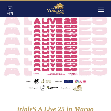
예약
tripleS A Live 25 in Macao