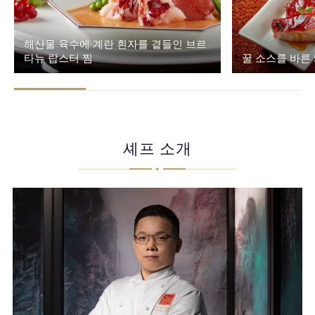
해산물 육수에 계란 흰자를 곁들인 브르
타뉴 랍스터 찜
꿀 소스를 바른
셰프 소개