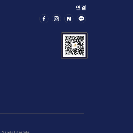
연결
|
Sands Lifestyle