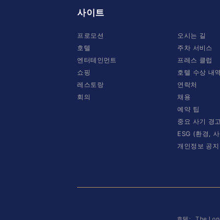
사이트
프로모션
오시는 길
호텔
주차 서비스
엔터테인먼트
프레스 클럽
쇼핑
호텔 수상 내
레스토랑
연락처
회의
채용
예약 팁
중요 사기 경
ESG (환경, 
개인정보 공지
호텔:
The Lon