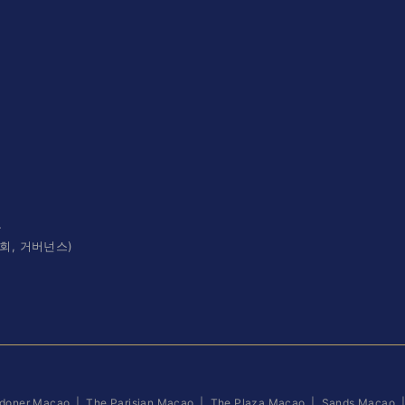
역
고
사회, 거버넌스)
doner Macao
|
The Parisian Macao
|
The Plaza Macao
|
Sands Macao