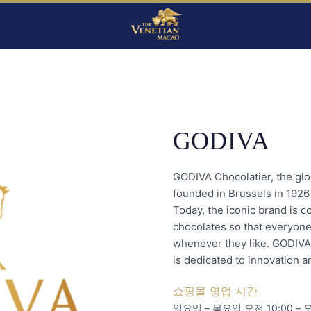
GODIVA
GODIVA Chocolatier, the glo
founded in Brussels in 1926 
Today, the iconic brand is 
chocolates so that everyone
whenever they like. GODIVA 
is dedicated to innovation a
쇼핑몰 영업 시간
일요일 – 목요일 오전 10:00 – 