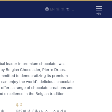
EN
简
繁
한
日
메뉴
bal leader in premium chocolate, was
by Belgian Chocolatier, Pierre Draps.
committed to democratizing its premium
 can enjoy the world’s delicious chocolate
offers a range of chocolate creations and
nd excellence in the Belgian tradition.
위치
오후
K32 매장, 3층 / 마스크 스트리트,