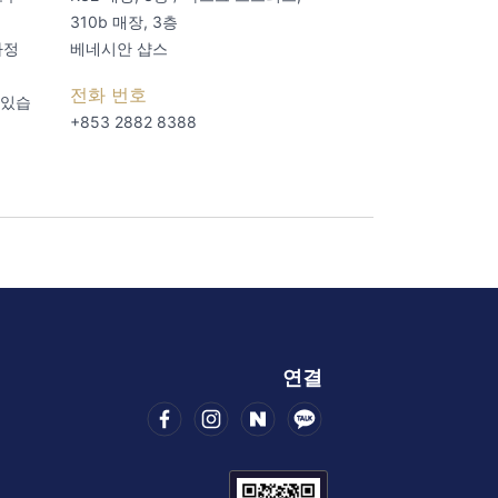
310b 매장, 3층
자정
베네시안 샵스
전화 번호
 있습
+853 2882 8388
연결