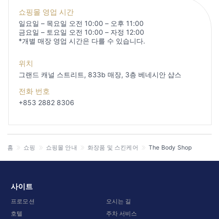
쇼핑몰 영업 시간
일요일 – 목요일 오전 10:00 – 오후 11:00
금요일 – 토요일 오전 10:00 – 자정 12:00
*개별 매장 영업 시간은 다를 수 있습니다.
위치
그랜드 캐널 스트리트, 833b 매장, 3층
베네시안 샵스
전화 번호
+853 2882 8306
홈
쇼핑
쇼핑몰 안내
화장품 및 스킨케어
The Body Shop
사이트
프로모션
오시는 길
호텔
주차 서비스