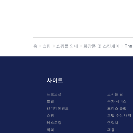
홈
쇼핑
쇼핑몰 안내
화장품 및 스킨케어
The
사이트
프로모션
오시는 길
호텔
주차 서비스
엔터테인먼트
프레스 클럽
쇼핑
호텔 수상 내역
레스토랑
연락처
회의
채용