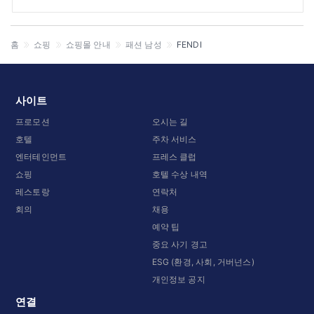
홈
쇼핑
쇼핑몰 안내
패션 남성
FENDI
사이트
프로모션
오시는 길
호텔
주차 서비스
엔터테인먼트
프레스 클럽
쇼핑
호텔 수상 내역
레스토랑
연락처
회의
채용
예약 팁
중요 사기 경고
ESG (환경, 사회, 거버넌스)
개인정보 공지
연결