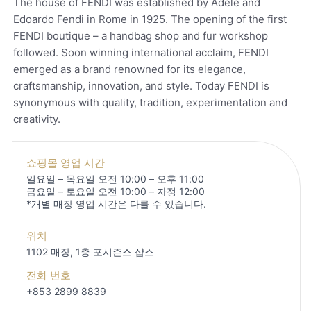
The house of FENDI was established by Adele and
Edoardo Fendi in Rome in 1925. The opening of the first
FENDI boutique – a handbag shop and fur workshop
followed. Soon winning international acclaim, FENDI
emerged as a brand renowned for its elegance,
craftsmanship, innovation, and style. Today FENDI is
synonymous with quality, tradition, experimentation and
creativity.
쇼핑몰 영업 시간
일요일 – 목요일 오전 10:00 – 오후 11:00
금요일 – 토요일 오전 10:00 – 자정 12:00
*개별 매장 영업 시간은 다를 수 있습니다.
위치
1102 매장, 1층
포시즌스 샵스
전화 번호
+853 2899 8839