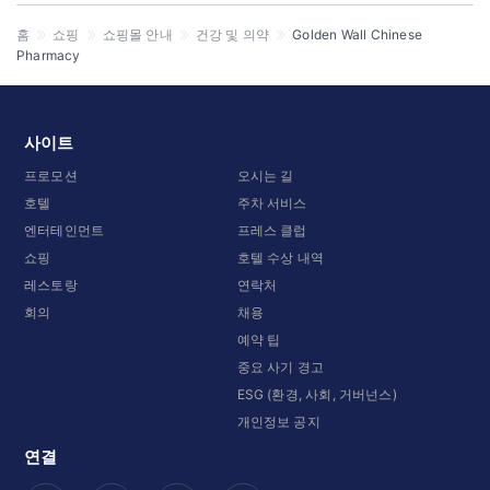
홈
쇼핑
쇼핑몰 안내
건강 및 의약
Golden Wall Chinese
Pharmacy
사이트
프로모션
오시는 길
호텔
주차 서비스
엔터테인먼트
프레스 클럽
쇼핑
호텔 수상 내역
레스토랑
연락처
회의
채용
예약 팁
중요 사기 경고
ESG (환경, 사회, 거버넌스)
개인정보 공지
연결