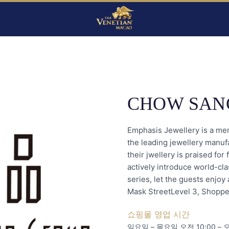
CHOW SAN
Emphasis Jewellery is a m
the leading jewellery manufa
their jwellery is praised for
actively introduce world-cla
series, let the guests enjoy
Mask StreetLevel 3, Shoppes
쇼핑몰 영업 시간
일요일 – 목요일 오전 10:00 – 