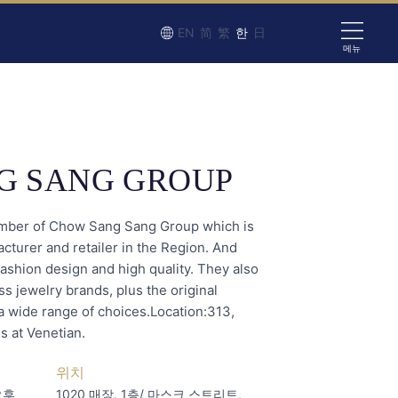
EN
简
繁
한
日
메뉴
G SANG GROUP
ember of Chow Sang Sang Group which is
cturer and retailer in the Region. And
 fashion design and high quality. They also
ss jewelry brands, plus the original
 a wide range of choices.Location:313,
 at Venetian.
위치
오후
1020 매장, 1층/ 마스크 스트리트,