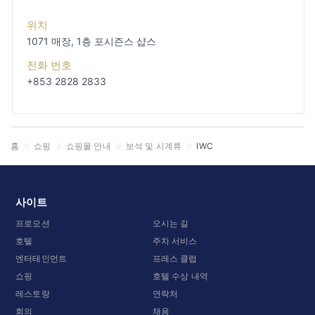
위치
1071 매장, 1층
포시즌스 샵스
전화 번호
+853 2828 2833
홈
쇼핑
쇼핑몰 안내
보석 및 시계류
IWC
사이트
프로모션
오시는 길
호텔
주차 서비스
엔터테인먼트
프레스 클럽
쇼핑
호텔 수상 내역
레스토랑
연락처
회의
채용