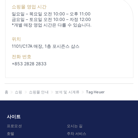
쇼핑몰 영업 시간
일요일 – 목요일 오전 10:00 – 오후 11:00
금요일 – 토요일 오전 10:00 – 자정 12:00
*개별 매장 영업 시간은 다를 수 있습니다.
위치
1101/C17A 매장, 1층
포시즌스 샵스
전화 번호
+853 2828 2833
홈
쇼핑
쇼핑몰 안내
보석 및 시계류
Tag Heuer
사이트
프로모션
오시는 길
호텔
주차 서비스