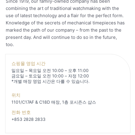
Since 1919, our family-owned company has been
combining the art of traditional watchmaking with the
use of latest technology and a flair for the perfect form.
Knowledge of the secrets of mechanical timepieces has
marked the path of our company – from the past to the
present day. And will continue to do so in the future,
too.
쇼핑몰 영업 시간
일요일 – 목요일 오전 10:00 – 오후 11:00
금요일 – 토요일 오전 10:00 – 자정 12:00
*개별 매장 영업 시간은 다를 수 있습니다.
위치
1101/C17AF & C18D 매장, 1층
포시즌스 샵스
전화 번호
+853 2828 2833