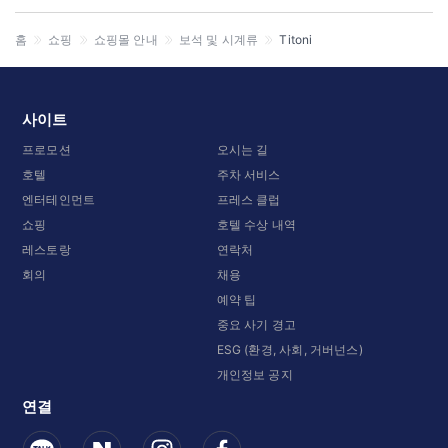
홈
쇼핑
쇼핑몰 안내
보석 및 시계류
Titoni
사이트
프로모션
오시는 길
호텔
주차 서비스
엔터테인먼트
프레스 클럽
쇼핑
호텔 수상 내역
레스토랑
연락처
회의
채용
예약 팁
중요 사기 경고
ESG (환경, 사회, 거버넌스)
개인정보 공지
연결