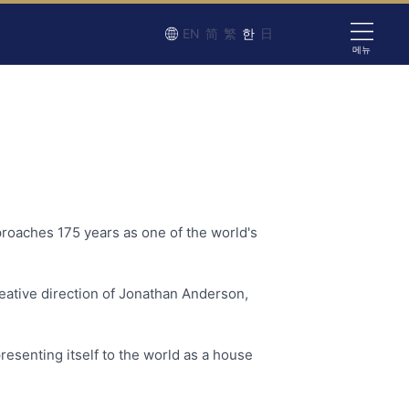
EN
简
繁
한
日
메뉴
roaches 175 years as one of the world's
eative direction of Jonathan Anderson,
resenting itself to the world as a house